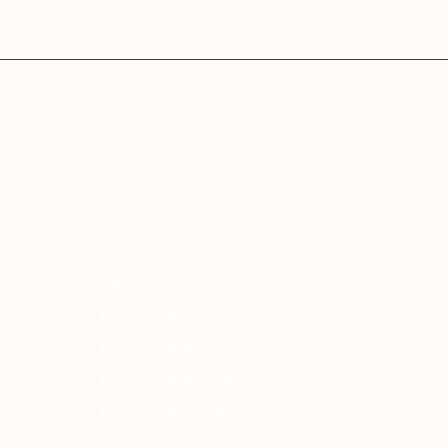
Términos y Condiciones
Política de Privacidad
Política de Envío
Política de Reembolso
Política de Cookies