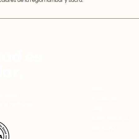
ulares de la región lumbar y sacra.
dad es
ar.
Inicio
ricación,
Productos
s ortopédicos.
Blog
Sobre Nosotros
Contacto