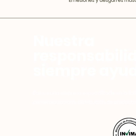
En lesiones y desgarres musc
Nuestra
responsabili
siempre ayud
Somos una empresa especializada en la fab
comercialización y distribución de producto