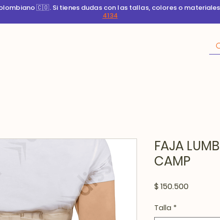
ombiano 🇨🇴. Si tienes dudas con las tallas, colores o materiale
4134
FAJA LUMB
CAMP
Precio
$ 150.500
Talla
*