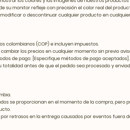
mostrar los colores y las imágenes de nuestros productos 
e su monitor refleje con precisión el color real del produc
 modificar o descontinuar cualquier producto en cualquie
esos colombianos (COP) e incluyen impuestos.
 cambiar los precios en cualquier momento sin previo avis
todos de pago: [Especifique métodos de pago aceptados].
su totalidad antes de que el pedido sea procesado y enviad
mbia.
mados se proporcionan en el momento de la compra, pero 
ucto.
 por retrasos en la entrega causados por eventos fuera d