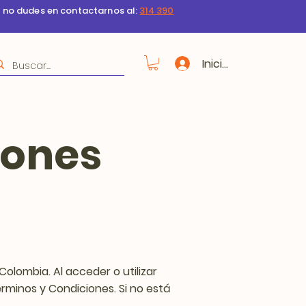
s no dudes en contactarnos al:
314 390
Iniciar sesión
iones
olombia. Al acceder o utilizar
érminos y Condiciones. Si no está