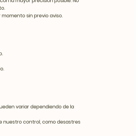
con la mayor precisión posible. No
to.
r momento sin previo aviso.
o.
o.
pueden variar dependiendo de la
e nuestro control, como desastres