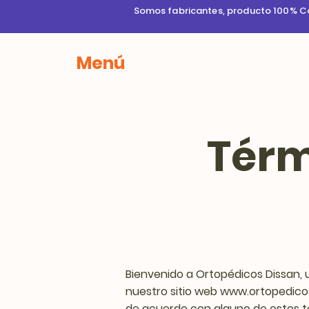
Somos fabricantes, producto 100% Col
Menú
Térm
Bienvenido a Ortopédicos Dissan, 
nuestro sitio web
www.ortopedico
de acuerdo con alguno de estos tér