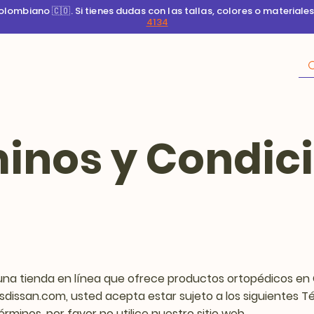
ombiano 🇨🇴. Si tienes dudas con las tallas, colores o materiale
4134
inos y Condic
una tienda en línea que ofrece productos ortopédicos en C
sdissan.com
, usted acepta estar sujeto a los siguientes T
minos, por favor no utilice nuestro sitio web.