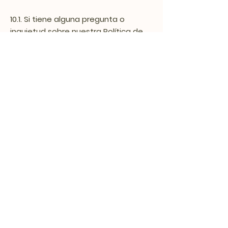
10.1. Si tiene alguna pregunta o
inquietud sobre nuestra Política de
Envíos, o si necesita asistencia con
su pedido, puede contactarnos en
www.ortopedicosdissan.com o 314
390 4134 / 320 493 9858.
Nuestra
responsabilidad
es siempre
ayudar.
Somos una empresa especializada
en la fabricación, comercialización y
distribución de productos
ortopédicos.