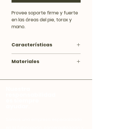
Provee soporte firme y fuerte
en las áreas del pie, torax y
mano.
Características
Para inmovilización de pacientes
Materiales
en estado de alteración
Elaborado en bondeado para
mayor suvidad, reata para
sujetar el paciente.
Nuestra
responsabilidad
es siempre
ayudar.
Somos una empresa especializada
en la fabricación, comercialización y