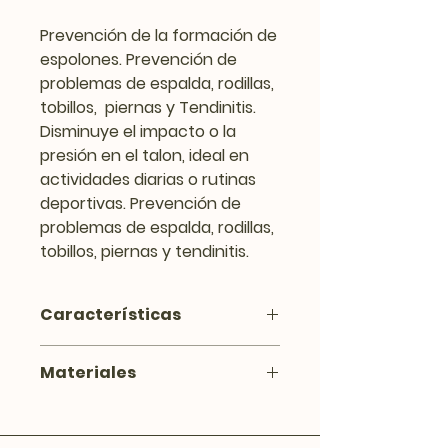
Prevención de la formación de
espolones. Prevención de
problemas de espalda, rodillas,
tobillos, piernas y Tendinitis.
Disminuye el impacto o la
presión en el talon, ideal en
actividades diarias o rutinas
deportivas. Prevención de
problemas de espalda, rodillas,
tobillos, piernas y tendinitis.
Características
Diseño tipo “rejilla”, con capas y
Materiales
células múltiples, absorbe el
golpe y devuelve la energía del
PET 100%, material ligero,
impacto como lo hace el
resistente, reciclable, no tóxico.
sistema natural de los pies,