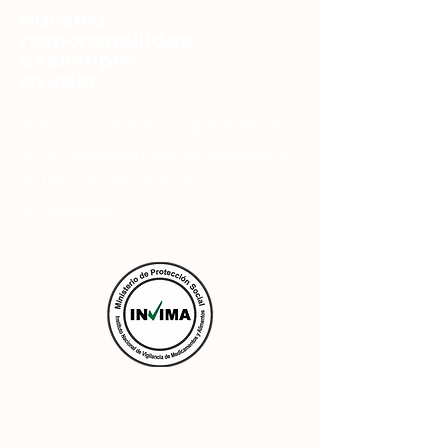
brindando un alivio inmediato.
Nuestra
responsabilidad
es siempre
ayudar.
Somos una empresa especializada
en la fabricación, comercialización y
distribución de productos
ortopédicos.