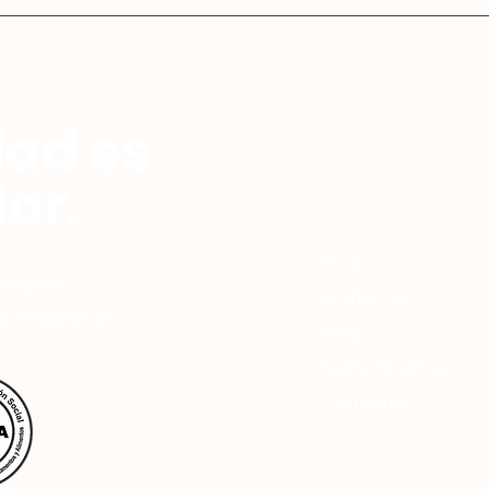
dad es
ar.
Inicio
ricación,
Productos
s ortopédicos.
Blog
Sobre Nosotros
Contacto