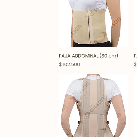
Vista rápida
FAJA ABDOMINAL (30 cm)
F
Precio
P
$ 102.500
$