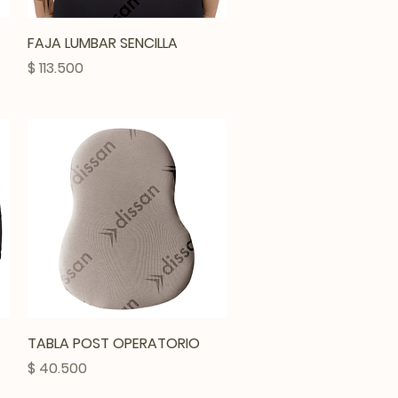
Vista rápida
FAJA LUMBAR SENCILLA
Precio
$ 113.500
Vista rápida
TABLA POST OPERATORIO
Precio
$ 40.500