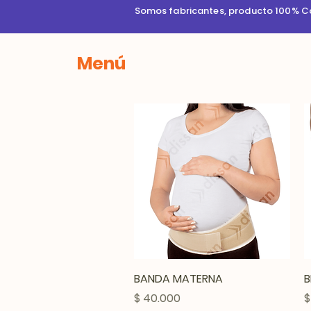
Somos fabricantes, producto 100% Col
Menú
Vista rápida
BANDA MATERNA
B
Precio
P
$ 40.000
$