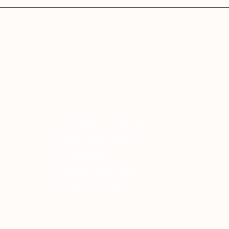
Términos y Condiciones
Política de Privacidad
Política de Envío
Política de Reembolso
Política de Cookies