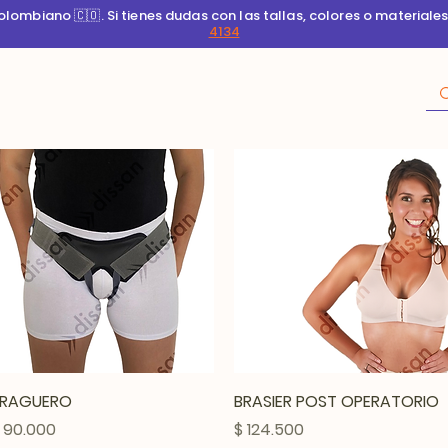
ombiano 🇨🇴. Si tienes dudas con las tallas, colores o materiale
4134
Vista rápida
Vista rápida
RAGUERO
BRASIER POST OPERATORIO
recio
Precio
 90.000
$ 124.500