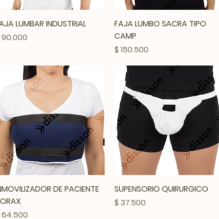
Vista rápida
Vista rápida
AJA LUMBAR INDUSTRIAL
FAJA LUMBO SACRA TIPO
CAMP
recio
 90.000
Precio
$ 150.500
Vista rápida
Vista rápida
NMOVILIZADOR DE PACIENTE
SUPENSORIO QUIRURGICO
TORAX
Precio
$ 37.500
recio
 64.500