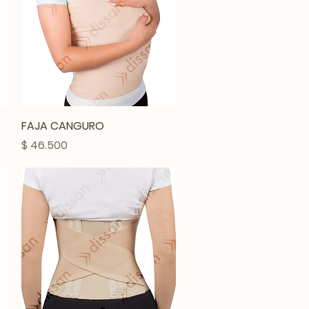
Vista rápida
FAJA CANGURO
Precio
$ 46.500