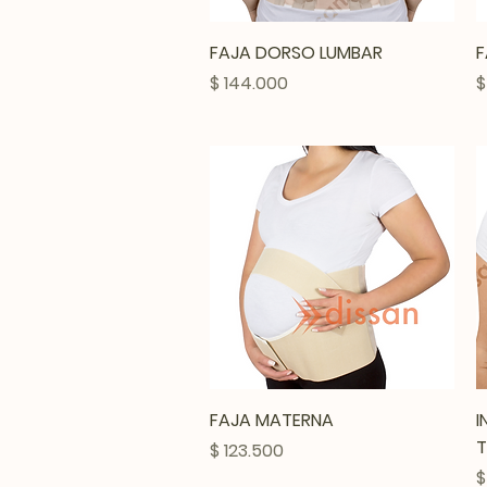
Vista rápida
FAJA DORSO LUMBAR
F
Precio
P
$ 144.000
$
Vista rápida
FAJA MATERNA
I
Precio
$ 123.500
P
$