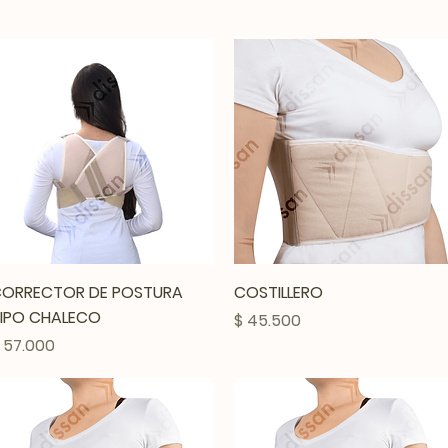
Vista rápida
Vista rápida
ORRECTOR DE POSTURA
COSTILLERO
IPO CHALECO
Precio
$ 45.500
recio
 57.000