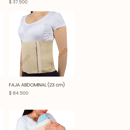
Precio
$ 37.500
Vista rápida
FAJA ABDOMINAL (23 cm)
Precio
$ 84.500