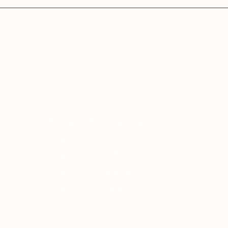
Términos y Condiciones
Política de Privacidad
Política de Envío
Política de Reembolso
Política de Cookies