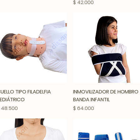
Precio
$ 42.000
Vista rápida
Vista rápida
UELLO TIPO FILADELFIA
INMOVILIZADOR DE HOMBRO
EDIÁTRICO
BANDA INFANTIL
recio
Precio
 48.500
$ 64.000