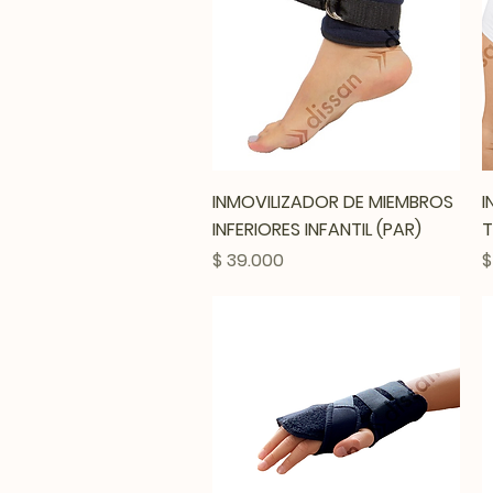
Vista rápida
INMOVILIZADOR DE MIEMBROS
I
INFERIORES INFANTIL (PAR)
T
Precio
P
$ 39.000
$