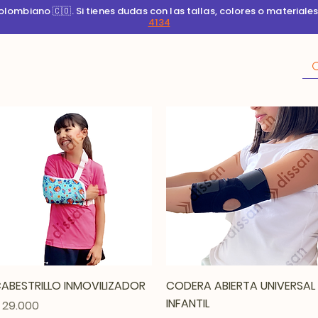
ombiano 🇨🇴. Si tienes dudas con las tallas, colores o materiale
4134
Vista rápida
Vista rápida
ABESTRILLO INMOVILIZADOR
CODERA ABIERTA UNIVERSAL
INFANTIL
recio
 29.000