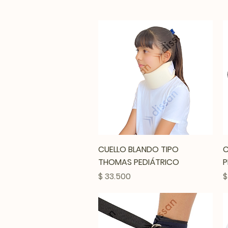
Vista rápida
CUELLO BLANDO TIPO
C
THOMAS PEDIÁTRICO
P
Precio
P
$ 33.500
$