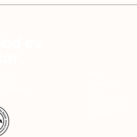
dad es
ar.
Inicio
ricación,
Productos
s ortopédicos.
Blog
Sobre Nosotros
Contacto