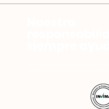
Nuestra
responsabili
siempre ayud
Somos una empresa especializada en la fab
comercialización y distribución de producto