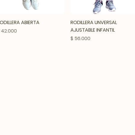
Vista rápida
Vista rápida
ODILLERA ABIERTA
RODILLERA UNVERSAL
AJUSTABLE INFANTIL
recio
 42.000
Precio
$ 56.000