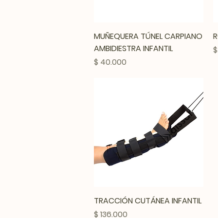
Vista rápida
MUÑEQUERA TÚNEL CARPIANO
R
AMBIDIESTRA INFANTIL
P
$
Precio
$ 40.000
Vista rápida
TRACCIÓN CUTÁNEA INFANTIL
Precio
$ 136.000