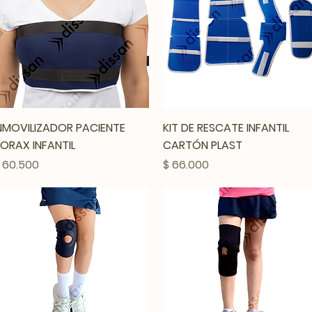
Vista rápida
Vista rápida
NMOVILIZADOR PACIENTE
KIT DE RESCATE INFANTIL
ORAX INFANTIL
CARTÓN PLAST
recio
Precio
 60.500
$ 66.000